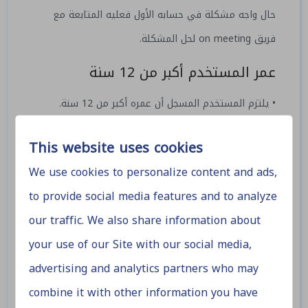
حال واجه مشكلة في حسابه الأول فعليه المتابعة مع
فريق on meeting لحل المشكلة.
عمر المستخدم أكبر من 12 سنة
• يلتزم المستخدم المسجل أن عمره أكبر من 12 سنة.
إيقاف الحساب وطلب وثائق عنه
This website uses cookies
• قد يقوم فريق on meeting بإيقاف حساب أي مستخدم
We use cookies to personalize content and ads,
يتم الشك فيه أو بمخالفته للشروط، ويحق للموقع طلب
to provide social media features and to analyze
وثائق شخصية عن المستخدم تثبت هويته لإعادة تفعيل
our traffic. We also share information about
الحساب، كذلك قد يتم طلب وثائق للتأكد من ملكيته
your use of our Site with our social media,
لحساب باي بال أو البطاقة الائتمانية.
advertising and analytics partners who may
combine it with other information you have
مخالفة الشروط ومنع الحساب من